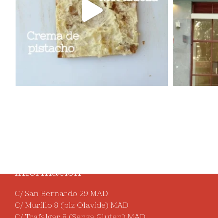
Contact
info@focacc
Información
C/ San Bernardo 29 MAD
C/ Murillo 8 (plz Olavide) MAD
C/ Trafalgar 8 (Senza Gluten) MAD