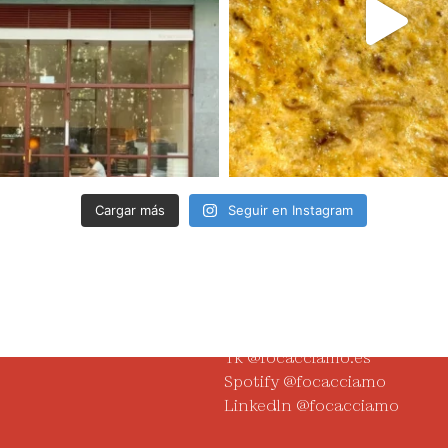
o
Cargar más
Seguir en Instagram
iamo.es
Redes
IG @focacciamo.es
Tk @focacciamo.es
Spotify @focacciamo
Linkedln @focacciamo