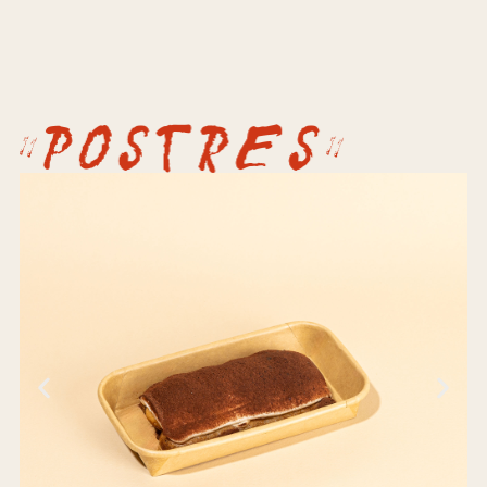
Tiramisù
Order Now