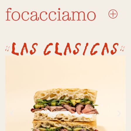
La Squisita
Roast beef, stracchino, calabacín
a la plancha, rúcula