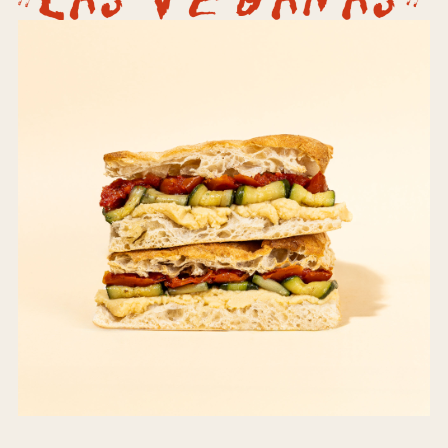
La Fresca
Hummus, calabacín a la plancha,
tomates semisecos
Order Now