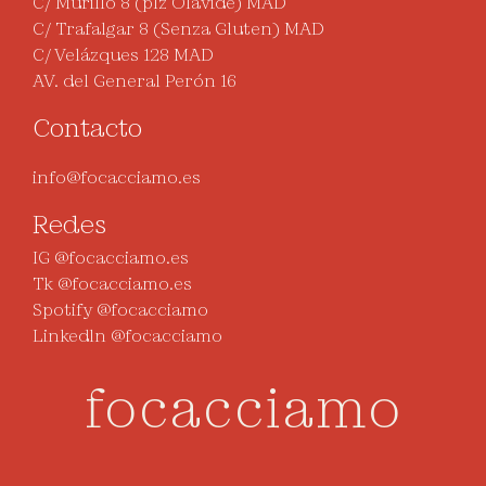
C/ Murillo 8 (plz Olavide) MAD
C/ Trafalgar 8 (Senza Gluten) MAD
C/ Velázques 128 MAD
AV. del General Perón 16
Contacto
info@focacciamo.es
Redes
IG @focacciamo.es
Tk @focacciamo.es
Spotify @focacciamo
Linkedln @focacciamo
focacciamo